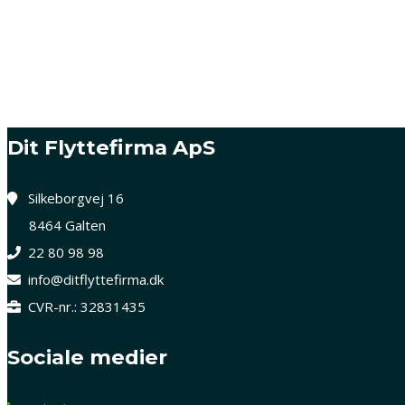
Gratis Konsulentbesøg
Dit Flyttefirma ApS
Silkeborgvej 16
8464 Galten
22 80 98 98
info@ditflyttefirma.dk
CVR-nr.: 32831435
Sociale medier