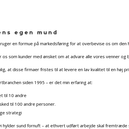
rens egen mund
 bruger en formue på markedsføring for at overbevise os om den h
ader os som kunder med ønsket om at advare alle vores venner og
at disse firmaer fristes til at levere en lav kvalitet til en høj pri
ranchen siden 1995 – er det min erfaring at:
t til 10 andre
esked til 100 andre personer.
ige strategi
i hylder sund fornuft – at ethvert udført arbejde skal fremtræde