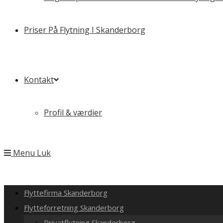
Priser På Flytning I Skanderborg
Kontakt
Profil & værdier
Menu
Luk
Flyttefirma Skanderborg
Flytteforretning Skanderborg
Privatflytning Skanderborg