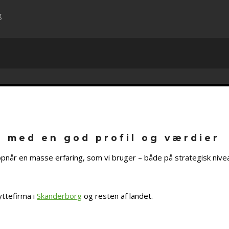
g
d med en god profil og værdier
 opnår en masse erfaring, som vi bruger – både på strategisk nive
yttefirma i
Skanderborg
og resten af landet.