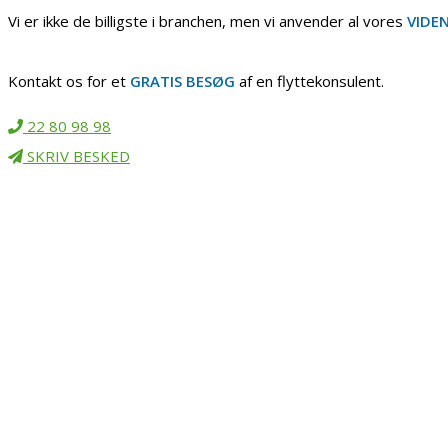
Vi er ikke de billigste i branchen, men vi anvender al vores
VIDE
Kontakt os for et
GRATIS BESØG
af en flyttekonsulent.
22 80 98 98
SKRIV BESKED
Vi flytter i hele EU fra vo