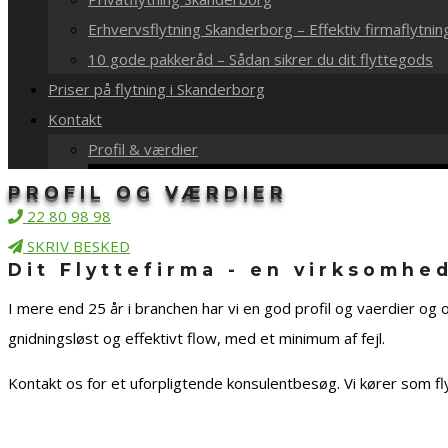
Erhvervsflytning Skanderborg – Effektiv firmaflytnin
10 gode pakkeråd – Sådan sikrer du dit flyttegods
Priser på flytning i Skanderborg
Kontakt
Profil & værdier
PROFIL OG VÆRDIER
22 80 98 98
SKRIV BESKED
Dit Flyttefirma - en virksomhe
I mere end 25 år i branchen har vi en god profil og vaerdier og
gnidningsløst og effektivt flow, med et minimum af fejl.
Kontakt os for et uforpligtende konsulentbesøg. Vi kører som fl
KONTAKT MIG