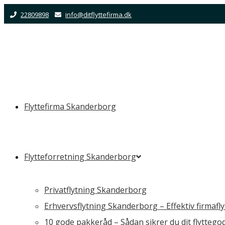
Skip
22809898
info@ditflyttefirma.dk
to
content
Flyttefirma Skanderborg
Flytteforretning Skanderborg
Privatflytning Skanderborg
Erhvervsflytning Skanderborg – Effektiv firmafl
10 gode pakkeråd – Sådan sikrer du dit flyttego