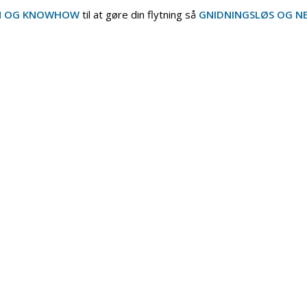
N OG KNOWHOW
til at gøre din flytning så
GNIDNINGSLØS OG N
res base i Aarhus