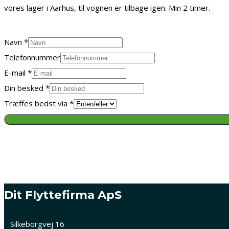
vores lager i Aarhus, til vognen er tilbage igen. Min 2 timer.
Ring eller skriv til Stig 
Navn
*
Telefonnummer
E-mail
*
Din besked
*
Træffes bedst via
*
Dit Flyttefirma ApS
Silkeborgvej 16