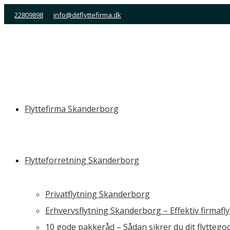
Skip
22809898
info@ditflyttefirma.dk
to
content
Flyttefirma Skanderborg
Flytteforretning Skanderborg
Privatflytning Skanderborg
Erhvervsflytning Skanderborg – Effektiv firmafl
10 gode pakkeråd – Sådan sikrer du dit flyttego