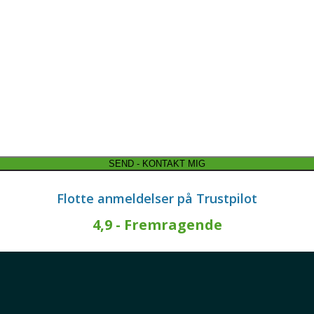
- Din Flyttemand i Skanderb
SEND - KONTAKT MIG
Flotte anmeldelser på Trustpilot
4,9 - Fremragende