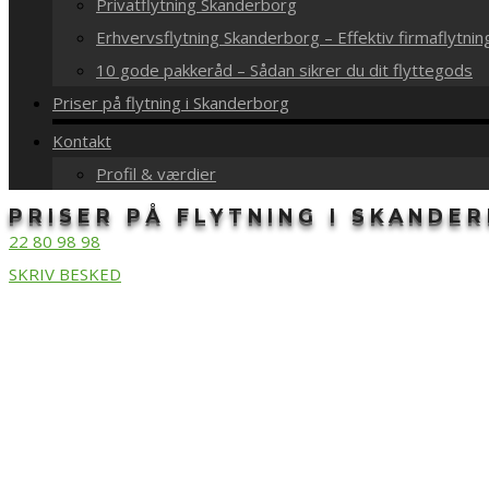
Privatflytning Skanderborg
Erhvervsflytning Skanderborg – Effektiv firmaflytnin
10 gode pakkeråd – Sådan sikrer du dit flyttegods
Priser på flytning i Skanderborg
Kontakt
Profil & værdier
PRISER PÅ FLYTNING I SKANDE
22 80 98 98
SKRIV BESKED