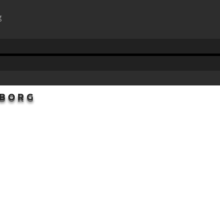
g
RBORG