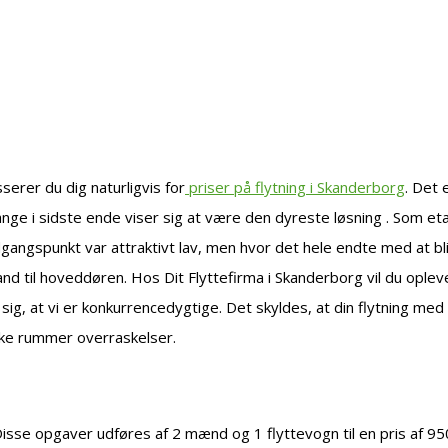
serer du dig naturligvis for
priser på flytning i Skanderborg
. Det 
ange i sidste ende viser sig at være den dyreste løsning . Som e
gangspunkt var attraktivt lav, men hvor det hele endte med at bl
d til hoveddøren. Hos Dit Flyttefirma i Skanderborg vil du opleve 
se sig, at vi er konkurrencedygtige. Det skyldes, at din flytning
ikke rummer overraskelser.
se opgaver udføres af 2 mænd og 1 flyttevogn til en pris af 950 